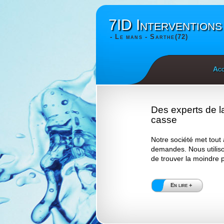
7ID Interventions
- Le mans - Sarthe(72)
Acc
Des experts de l
casse
Notre société met tout 
demandes. Nous utiliso
de trouver la moindre pe
En lire +