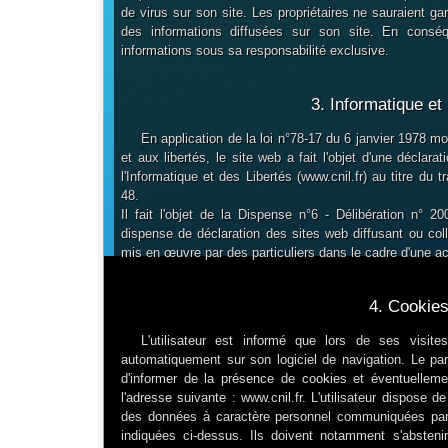
de virus sur son site. Les propriétaires ne sauraient gara
des informations diffusées sur son site. En conséque
informations sous sa responsabilité exclusive.
3. Informatique et
En application de la loi n°78-17 du 6 janvier 1978 modi
et aux libertés, le site web a fait l'objet d'une décla
l'Informatique et des Libertés (www.cnil.fr) au titre du 
48.
Il fait l'objet de la Dispense n°6 - Délibération n°
dispense de déclaration des sites web diffusant ou co
mis en œuvre par des particuliers dans le cadre d'une ac
4. Cookie
L'utilisateur est informé que lors de ses visites
automatiquement sur son logiciel de navigation. Le pa
d'informer de la présence de cookies et éventuelleme
l'adresse suivante : www.cnil.fr. L'utilisateur dispose 
des données à caractère personnel communiquées par 
indiquées ci-dessus. Ils doivent notamment s'abstenir