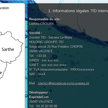
voisin
1. Informations légales 7ID Inter
Responsable du site :
Laetitia CROUAN
Société :
Société 7ID - Secteur Le-Mans
HOLDING GROUPE 7ID
Siège social 25 Rue Frédéric CHOPIN
26000 VALENCE
Tél : +33 (0)
SIREN : xxx xxx xxx
SIRET : xxx xxx xxx xxxx
N° TVA intracommunautaire : FRXXxxxxxxxxx
NAF : xxxX
Mail :
contact@recherche-fuite-le-mans.fr
Développeur :
EspritdeCom
26000 VALENCE
Tél : 04.26.50.56.88