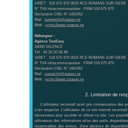
SIRET : 518 675 970 0025 RCS ROMANS SUR ISERE
N° TVA intracommunautaire : FR94 518 675 970
Déclaration CNIL N° 1402452
Mail :
support[at]tooeasy.fr
Web :
https://www.tooeasy.fr
Hébergeur :
Agence TooEasy
26000 VALENCE
Tél : 04.26.50.56.88
SIRET : 518 675 970 0025 RCS ROMANS SUR ISERE
N° TVA intracommunautaire : FR94 518 675 970
Déclaration CNIL N° 1402452
Mail :
contact[at]tooeasy.fr
Web :
https://www.tooeasy.fr
2. Limitation de res
L'utilisateur reconnaît avoir pris connaissance des pr
à les respecter. L'utilisateur de ce site internet recon
nécessaires pour accéder et utiliser ce site. Les proprié
utilisateurs des informations et/ou des outils disponible
responsables des erreurs, d'une absence de disponibilit